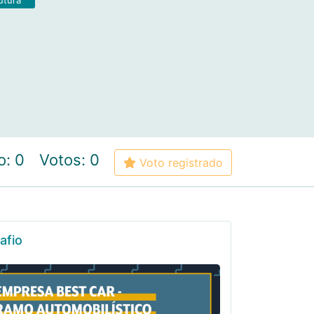
o: 0
Votos: 0
Voto registrado
afio