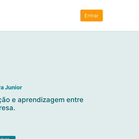
Entrar
ra Junior
ção e aprendizagem entre
resa.
utura