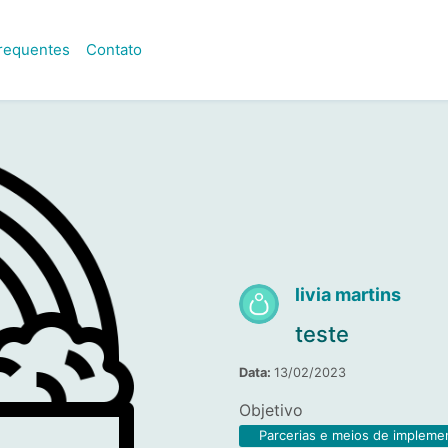
frequentes
Contato
livia martins
teste
Data:
13/02/2023
Objetivo
Parcerias e meios de impleme