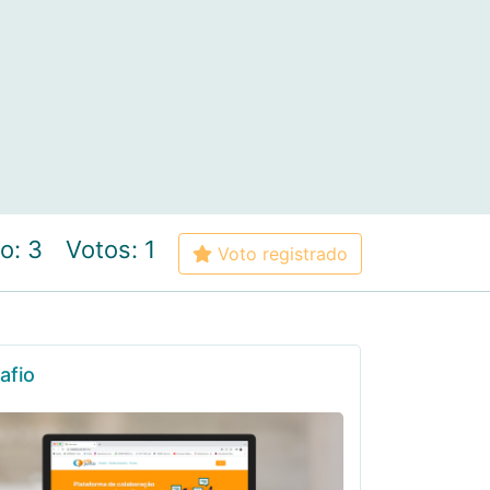
o: 3
Votos: 1
Voto registrado
afio